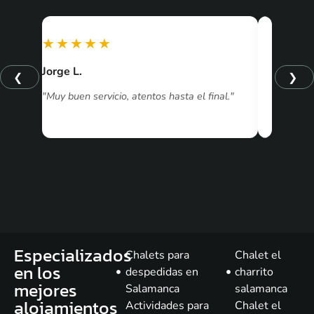
★★★★★
★★★
Jorge L.
Rubén J
❮
❯
"Muy buen servicio, atentos hasta el final."
"Todo pe
Especializados
Chalets para
Chalet el
en los
despedidas en
charrito
mejores
Salamanca
salamanca
alojamientos
Actividades para
Chalet el