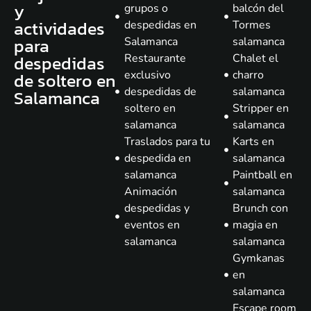
y
grupos o
balcón del
actividades
despedidas en
Tormes
para
Salamanca
salamanca
despedidas
Restaurante
Chalet el
de soltero en
exclusivo
charro
despedidas de
salamanca
Salamanca
soltero en
Stripper en
salamanca
salamanca
Traslados para tu
Karts en
despedida en
salamanca
salamanca
Paintball en
Animación
salamanca
despedidas y
Brunch con
eventos en
magia en
salamanca
salamanca
Gymkanas
en
salamanca
Escape room