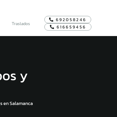
692058246
Traslados
616659456
pos y
das en Salamanca