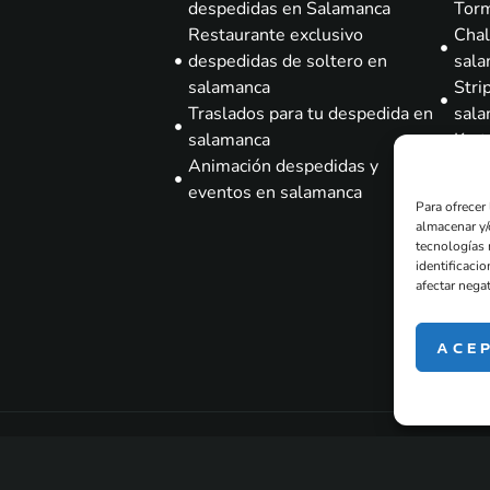
despedidas en Salamanca
Tor
Restaurante exclusivo
Chal
despedidas de soltero en
sal
salamanca
Stri
Traslados para tu despedida en
sal
salamanca
Kart
Animación despedidas y
Pain
eventos en salamanca
sal
Para ofrecer
Brun
almacenar y/
sal
tecnologías 
identificacio
Gym
afectar negat
sal
Esca
ACE
domi
sal
Empresa de eventos ,de
Salamanca 