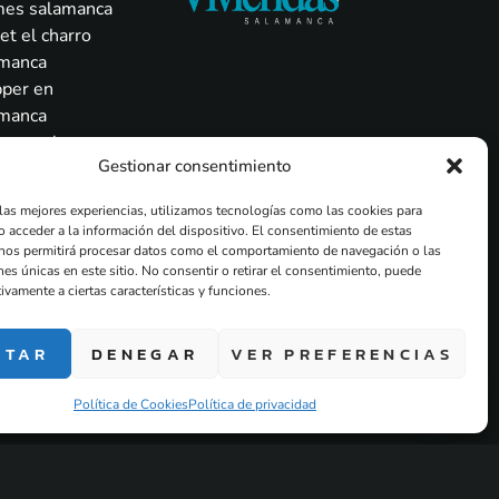
mes salamanca
et el charro
amanca
pper en
amanca
s en salamanca
Gestionar consentimiento
tball en
amanca
 las mejores experiencias, utilizamos tecnologías como las cookies para
ch con magia en
o acceder a la información del dispositivo. El consentimiento de estas
amanca
nos permitirá procesar datos como el comportamiento de navegación o las
nes únicas en este sitio. No consentir o retirar el consentimiento, puede
kanas en
ivamente a ciertas características y funciones.
amanca
pe room a
PTAR
DENEGAR
VER PREFERENCIAS
cilio en
amanca
Política de Cookies
Política de privacidad
spedidas de soltera y despedidas de soltero en
. Alojamiento , actividades y packs para grupos.