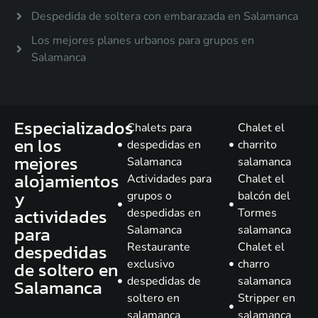
Despedida de soltera con embarazada en Salamanca
Los mejores planes urbanos para grupos en
Salamanca
Especializados
Chalets para
Chalet el
en los
despedidas en
charrito
mejores
Salamanca
salamanca
alojamientos
Actividades para
Chalet el
y
grupos o
balcón del
actividades
despedidas en
Tormes
para
Salamanca
salamanca
despedidas
Restaurante
Chalet el
de soltero en
exclusivo
charro
despedidas de
salamanca
Salamanca
soltero en
Stripper en
salamanca
salamanca