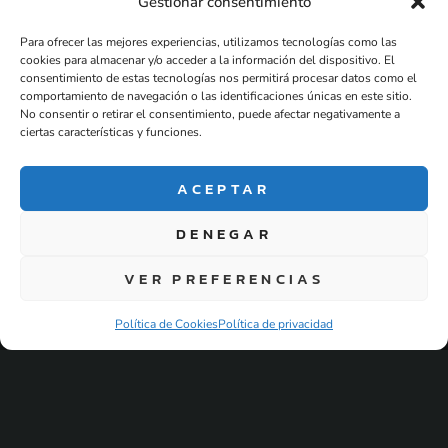
Gestionar consentimiento
Para ofrecer las mejores experiencias, utilizamos tecnologías como las
cookies para almacenar y/o acceder a la información del dispositivo. El
consentimiento de estas tecnologías nos permitirá procesar datos como el
comportamiento de navegación o las identificaciones únicas en este sitio.
No consentir o retirar el consentimiento, puede afectar negativamente a
ciertas características y funciones.
Blog
Empresa de
ACEPTAR
eventos
,despedidas de
DENEGAR
soltera y
despedidas de
VER PREFERENCIAS
soltero en
Salamanca .
Política de Cookies
Política de privacidad
Alojamiento ,
actividades y packs
para grupos.
Política de Privacidad
© Eventos y Viviendas.