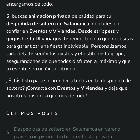
encargamos de todo.
Si buscas
animación privada
de calidad para tu
despedida de soltero en Salamanca
, no dudes en
confiar en
Eventos y Viviendas
. Desde
strippers
y
gogós
hasta
DJ
y
magos
, tenemos todo lo que necesitas
para garantizar una fiesta inolvidable. Personalizamos
cada detalle según los gustos y el estilo de tu grupo,
asegurándonos de que todos disfruten al máximo y que
tu evento sea un éxito rotundo.
¿Estás listo para sorprender a todos en tu despedida de
soltero? ¡Contacta con
Eventos y Viviendas
y deja que
nosotros nos encarguemos de todo!
ÚLTIMOS POSTS
Despedidas de soltero en Salamanca en verano:
planes con piscina, barbacoa y fiesta privada