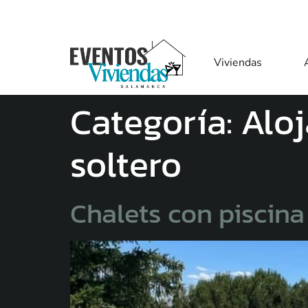
Viviendas
Categoría:
Alo
soltero
Chalets con piscin