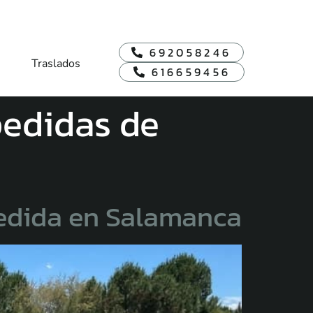
692058246
Traslados
616659456
pedidas de
pedida en Salamanca