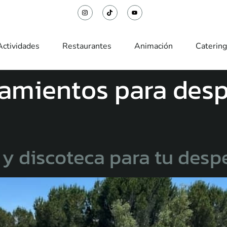
Actividades
Restaurantes
Animación
Catering
jamientos para des
a y discoteca para tu des