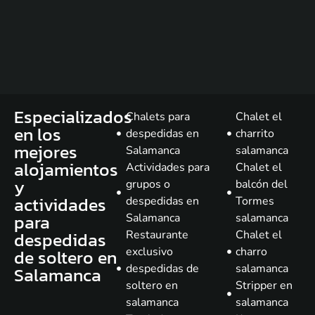
Especializados
Chalets para
Chalet el
en los
despedidas en
charrito
mejores
Salamanca
salamanca
alojamientos
Actividades para
Chalet el
y
grupos o
balcón del
actividades
despedidas en
Tormes
para
Salamanca
salamanca
despedidas
Restaurante
Chalet el
de soltero en
exclusivo
charro
despedidas de
salamanca
Salamanca
soltero en
Stripper en
salamanca
salamanca