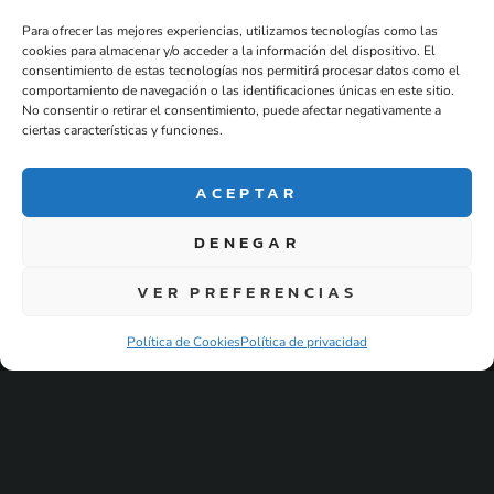
Para ofrecer las mejores experiencias, utilizamos tecnologías como las
cookies para almacenar y/o acceder a la información del dispositivo. El
consentimiento de estas tecnologías nos permitirá procesar datos como el
comportamiento de navegación o las identificaciones únicas en este sitio.
No consentir o retirar el consentimiento, puede afectar negativamente a
ciertas características y funciones.
Blog
Empresa de
ACEPTAR
eventos
,despedidas de
DENEGAR
soltera y
despedidas de
VER PREFERENCIAS
soltero en
Salamanca .
Política de Cookies
Política de privacidad
Alojamiento ,
actividades y packs
para grupos.
Política de Privacidad
© Eventos y Viviendas.
Política de Cookies